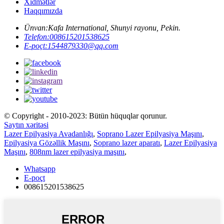
Xidmətlər
Haqqımızda
Ünvan:
Kafa International, Shunyi rayonu, Pekin.
Telefon:
008615201538625
E-poçt:
1544879330@qq.com
© Copyright - 2010-2023: Bütün hüquqlar qorunur.
Saytın xəritəsi
Lazer Epilyasiya Avadanlığı
,
Soprano Lazer Epilyasiya Maşını
,
Epilyasiya Gözəllik Maşını
,
Soprano lazer aparatı
,
Lazer Epilyasiya
Maşını
,
808nm lazer epilyasiya maşını
,
Whatsapp
E-poçt
008615201538625