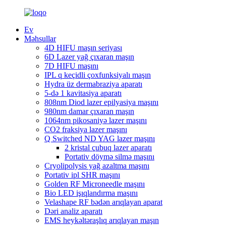
Ev
Məhsullar
4D HIFU maşın seriyası
6D Lazer yağ çıxaran maşın
7D HIFU maşını
IPL q keçidli çoxfunksiyalı maşın
Hydra üz dermabraziya aparatı
5-də 1 kavitasiya aparatı
808nm Diod lazer epilyasiya maşını
980nm damar çıxaran maşın
1064nm pikosaniyə lazer maşını
CO2 fraksiya lazer maşını
Q Switched ND YAG lazer maşını
2 kristal çubuq lazer aparatı
Portativ döymə silmə maşını
Cryolipolysis yağ azaltma maşını
Portativ ipl SHR maşını
Golden RF Microneedle maşını
Bio LED işıqlandırma maşını
Velashape RF bədən arıqlayan aparat
Dəri analiz aparatı
EMS heykəltəraşlıq arıqlayan maşın