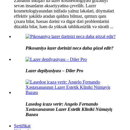
Zamanın inkişafı ilə lazer kosmetologiyası gözəlliyi
sevən insanların əksəriyyətinə çevrilib. Lazer
kosmetologiyasından istifadə yalnız ləkələri, döymələri
effektiv şəkildə aradan qaldıra bilməz, qırmızı qanı
çıxara bilər, həssas dərini və digər dəri problemlərini
düzəldə bilər, həm də yüksək təhlükəsizlik və sürətli ...
Pikosaniyə lazer dərinizi necə daha gözəl edir?
Lazer depilyasiyası – Diler Pro
Lasedog icazə verir: Angelo Fernando
Xəstəxanasının Lazer Estetik Kliniki Nümayiş
Bazası
Sertifikat