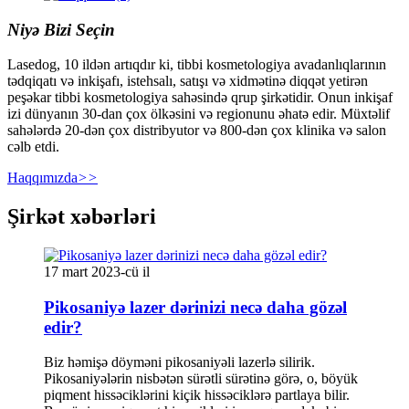
Niyə Bizi Seçin
Lasedog, 10 ildən artıqdır ki, tibbi kosmetologiya avadanlıqlarının
tədqiqatı və inkişafı, istehsalı, satışı və xidmətinə diqqət yetirən
peşəkar tibbi kosmetologiya sahəsində qrup şirkətidir. Onun inkişaf
izi dünyanın 30-dan çox ölkəsini və regionunu əhatə edir. Müxtəlif
sahələrdə 20-dən çox distribyutor və 800-dən çox klinika və salon
cəlb etdi.
Haqqımızda
>>
Şirkət xəbərləri
17 mart 2023-cü il
Pikosaniyə lazer dərinizi necə daha gözəl
edir?
Biz həmişə döyməni pikosaniyəli lazerlə silirik.
Pikosaniyələrin nisbətən sürətli sürətinə görə, o, böyük
piqment hissəciklərini kiçik hissəciklərə partlaya bilir.