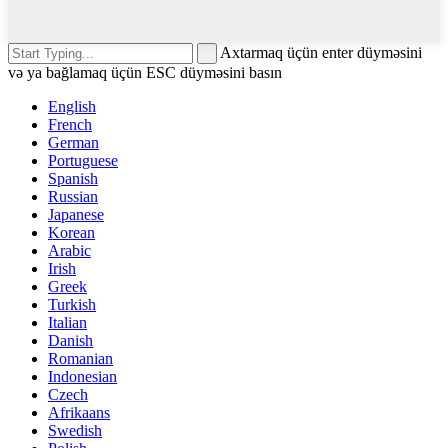
Axtarmaq üçün enter düyməsini
və ya bağlamaq üçün ESC düyməsini basın
English
French
German
Portuguese
Spanish
Russian
Japanese
Korean
Arabic
Irish
Greek
Turkish
Italian
Danish
Romanian
Indonesian
Czech
Afrikaans
Swedish