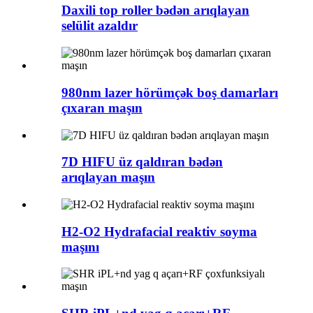
Daxili top roller bədən arıqlayan
selülit azaldır
980nm lazer hörümçək boş damarları
çıxaran maşın
7D HIFU üz qaldıran bədən
arıqlayan maşın
H2-O2 Hydrafacial reaktiv soyma
maşını