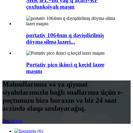
SHR iPL+nd yag q açarı+RF
çoxfunksiyalı maşın
portativ 1064nm q dəyişdirilmiş
döymə silmə lazeri...
Portativ pico ikinci q keçid lazer
maşını
Məhsullarımız və ya qiymət
siyahılarımızla bağlı suallarınız üçün e-
poçtunuzu bizə buraxın və biz 24 saat
ərzində əlaqə saxlayacağıq.
İndi Sorğu