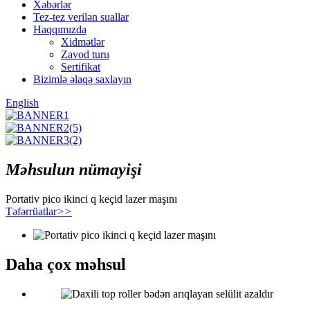
Xəbərlər
Tez-tez verilən suallar
Haqqımızda
Xidmətlər
Zavod turu
Sertifikat
Bizimlə əlaqə saxlayın
English
Məhsulun nümayişi
Portativ pico ikinci q keçid lazer maşını
Təfərrüatlar
>>
Daha çox məhsul