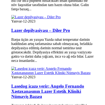
Bu cür incə piqment hissəcikləri insan qanındakı bir
növ faqositlər tərəfindən tam həzm oluna bilər. Gəlin
fərqə baxaq...
Yanvar-12-2023
Lazer depilyasiyası – Diler Pro
Bərpa üçün ən yaxşısı Yazda rahat temperatur dərinin
həddindən artıq tərləməsinə səbəb olmayacaq, beləliklə
depilyasiya edilmiş dərinin normal təmirinə təsir
göstərəcəkdir. Depilyasiya effektini ən yaxşı vəziyyətə
gətirə və dərini daha yığcam, incə və ağ edə bilər. Lazer
necə insanlardır...
Yanvar-12-2023
Lasedog icazə verir: Angelo Fernando
Xəstəxanasının Lazer Estetik Kliniki
Nümayiş Bazası